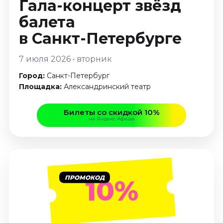
Гала-концерт звёзд
Январь 2027
балета
Стендап
в Санкт-Петербурге
Август 2026
Сентябрь 2026
7 июля 2026 • вторник
Октябрь 2026
Город:
Санкт-Петербург
Ноябрь 2026
Площадка:
Александринский театр
Декабрь 2026
Выставки
Билеты со скидкой 10%
на Яндекс Афише
Август 2026
Декабрь 2026
Январь 2027
Экскурсии
ПРОМОКОД
10%
Август 2026
Сентябрь 2026
Октябрь 2026