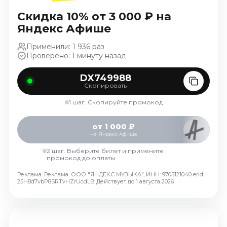
Ноябрь 2026
Скидка 10% от 3 000 ₽ на
Декабрь 2026
Яндекс Афише
Спорт
Применили: 1 936 раз
Проверено: 1 минуту назад
Август 2026
Сентябрь 2026
DX749988
Декабрь 2026
Скопировать
События
1 шаг. Скопируйте промокод
Август 2026
от 1 000 ₽
Сентябрь 2026
на Яндекс Афише
Октябрь 2026
2 шаг. Выберите билет и примените
промокод до оплаты
Ноябрь 2026
Декабрь 2026
Реклама. Реклама. ООО "ЯНДЕКС МУЗЫКА", ИНН: 9705121040 erid:
25H8d7vbP8SRTvHZrUcdLB
Действует до 1 августа 2026
Январь 2027
Площадки