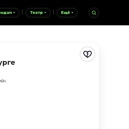
ендап
Театр
Ещё
урге
ий»