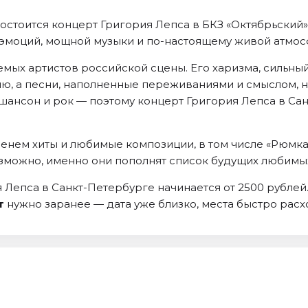
состоится концерт Григория Лепса в БКЗ «Октябрьский
их эмоций, мощной музыки и по-настоящему живой атмо
емых артистов российской сцены. Его харизма, сильны
, а песни, наполненные переживаниями и смыслом, нах
 шансон и рок — поэтому концерт Григория Лепса в Са
нем хиты и любимые композиции, в том числе «Рюмка в
зможно, именно они пополнят список будущих любимы
 Лепса в Санкт-Петербурге начинается от 2500 рублей.
т
нужно заранее — дата уже близко, места быстро расх