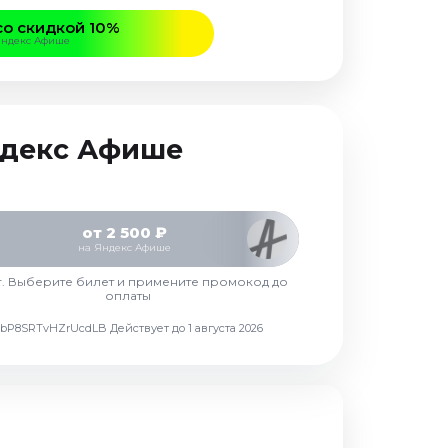
со скидкой 10%
Яндекс Афише
Яндекс Афише
от 2 500 ₽
на Яндекс Афише
г. Выберите билет и примените промокод до
оплаты
d7vbP8SRTvHZrUcdLB
Действует до 1 августа 2026