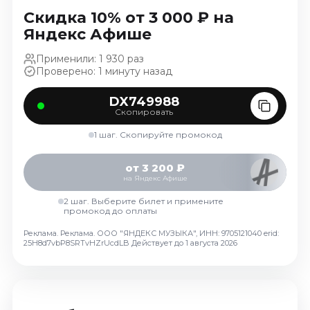
Ноябрь 2026
Скидка 10% от 3 000 ₽ на
Декабрь 2026
Яндекс Афише
Спорт
Применили: 1 930 раз
Проверено: 1 минуту назад
Август 2026
Сентябрь 2026
DX749988
Скопировать
Декабрь 2026
1 шаг. Скопируйте промокод
События
Август 2026
от 3 200 ₽
на Яндекс Афише
Сентябрь 2026
Октябрь 2026
2 шаг. Выберите билет и примените
промокод до оплаты
Ноябрь 2026
Реклама. Реклама. ООО "ЯНДЕКС МУЗЫКА", ИНН: 9705121040 erid:
Декабрь 2026
25H8d7vbP8SRTvHZrUcdLB
Действует до 1 августа 2026
Январь 2027
Площадки