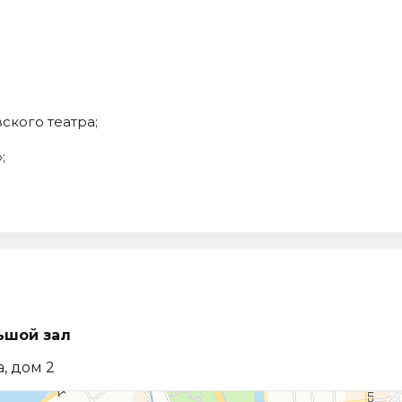
ского театра;
;
ьшой зал
, дом 2