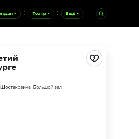
ендап
Театр
Ещё
етий
урге
 Шостаковича. Большой зал