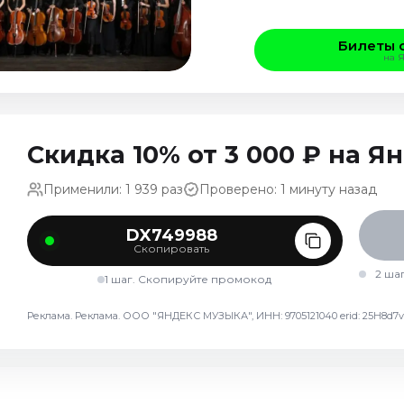
Билеты 
на 
Скидка 10% от 3 000 ₽ на 
Применили: 1 939 раз
Проверено: 1 минуту назад
DX749988
Скопировать
2 ша
1 шаг. Скопируйте промокод
Реклама. Реклама. ООО "ЯНДЕКС МУЗЫКА", ИНН: 9705121040 erid: 25H8