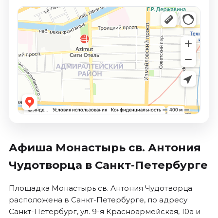
Ноябрь 2026
Декабрь 2026
Спорт
Август 2026
Сентябрь 2026
Декабрь 2026
События
Август 2026
Сентябрь 2026
Октябрь 2026
Афиша Монастырь св. Антония
Ноябрь 2026
Чудотворца в Санкт-Петербурге
Декабрь 2026
Январь 2027
Площадка Монастырь св. Антония Чудотворца
расположена в Санкт-Петербурге, по адресу
Площадки
Санкт-Петербург, ул. 9-я Красноармейская, 10а и