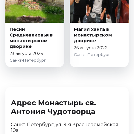
Январь 2027
Стендап
Август 2026
Песни
Магия ханга в
Сентябрь 2026
Средневековья в
монастырском
Октябрь 2026
монастырском
дворике
дворике
Ноябрь 2026
26 августа 2026
23 августа 2026
Санкт-Петербург
Декабрь 2026
Санкт-Петербург
Выставки
Август 2026
Декабрь 2026
Январь 2027
Адрес Монастырь св.
Экскурсии
Антония Чудотворца
Август 2026
Сентябрь 2026
Санкт-Петербург, ул. 9-я Красноармейская,
Октябрь 2026
10а