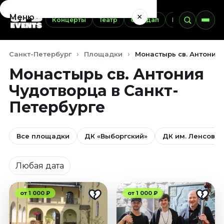
×
Меню
Концерты
Театр
Стендап
Выставки
Э
Концерты
Санкт-Петербург
Площадки
Монастырь св. Антония
Август 2026
Монастырь св. Антония
Сентябрь 2026
Чудотворца в Санкт-
Октябрь 2026
Ноябрь 2026
Петербурге
Декабрь 2026
Январь 2027
Все площадки
ДК «Выборгский»
ДК им. Ленсовет
Театр
Дата
Август 2026
Любая дата
Сентябрь 2026
Октябрь 2026
от 1 000 ₽
от 1 000 ₽
Ноябрь 2026
Декабрь 2026