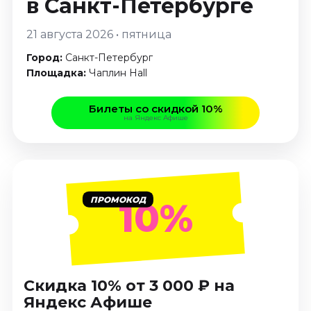
в Санкт-Петербурге
Январь 2027
Стендап
21 августа 2026 • пятница
Август 2026
Город:
Санкт-Петербург
Площадка:
Чаплин Hall
Сентябрь 2026
Октябрь 2026
Билеты со скидкой 10%
Ноябрь 2026
на Яндекс Афише
Декабрь 2026
Выставки
Август 2026
Декабрь 2026
ПРОМОКОД
10%
Январь 2027
Экскурсии
Август 2026
Скидка 10% от 3 000 ₽ на
Сентябрь 2026
Яндекс Афише
Октябрь 2026