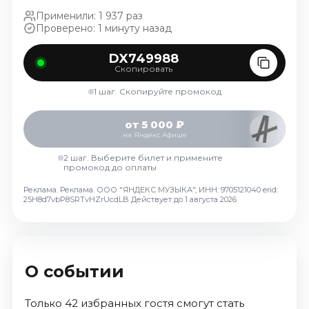
Ноябрь 2026
Применили: 1 937 раз
Декабрь 2026
Проверено: 1 минуту назад
Спорт
DX749988
Скопировать
Август 2026
1 шаг. Скопируйте промокод
Сентябрь 2026
Декабрь 2026
от 5 000 ₽
на Яндекс Афише
События
2 шаг. Выберите билет и примените
Август 2026
промокод до оплаты
Сентябрь 2026
Реклама. Реклама. ООО "ЯНДЕКС МУЗЫКА", ИНН: 9705121040 erid:
Октябрь 2026
25H8d7vbP8SRTvHZrUcdLB
Действует до 1 августа 2026
Ноябрь 2026
Декабрь 2026
Январь 2027
О событии
Площадки
Только 42 избранных гостя смогут стать