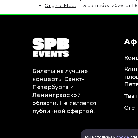
Original Meet
— 5 сентября 2026, от 1 5
Аф
Кон
Кон
Билеты на лучшие
пло
концерты Санкт-
Пет
Петербурга и
Ленинградской
Теа
области. Не является
Сте
публичной офертой.
Мы используем
cookie
для 