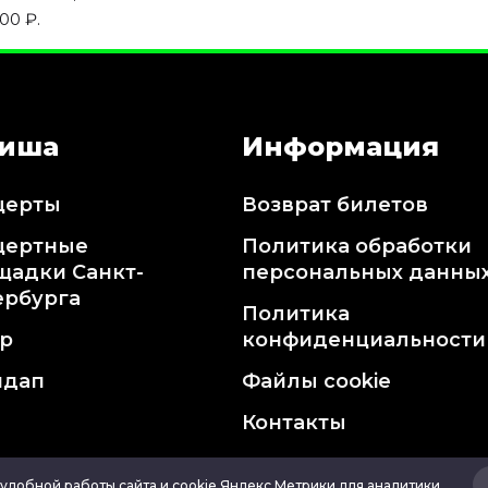
00 ₽.
иша
Информация
церты
Возврат билетов
цертные
Политика обработки
щадки Санкт-
персональных данны
ербурга
Политика
тр
конфиденциальности
ндап
Файлы cookie
Контакты
удобной работы сайта и cookie Яндекс Метрики для аналитики.