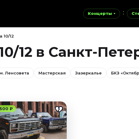
Концерты
Ст
 10/12
0/12 в Санкт-Пете
м. Ленсовета
Мастерская
Зазеркалье
БКЗ «Октяб
 500 ₽