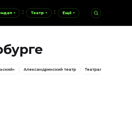
ендап
Театр
Ещё
рбурге
рьский»
Александринский театр
Театральная долина