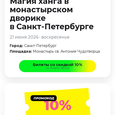
Магия ханга в
Январь 2027
монастырском
Стендап
дворике
Август 2026
в Санкт-Петербурге
Сентябрь 2026
Октябрь 2026
21 июня 2026 • воскресенье
Ноябрь 2026
Город:
Санкт-Петербург
Декабрь 2026
Площадка:
Монастырь св. Антония Чудотворца
Выставки
Билеты со скидкой 10%
Август 2026
на Яндекс Афише
Декабрь 2026
Январь 2027
Экскурсии
Август 2026
ПРОМОКОД
10%
Сентябрь 2026
Октябрь 2026