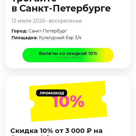
Январь 2027
в Санкт-Петербурге
Стендап
12 июля 2026 • воскресенье
Август 2026
Город:
Санкт-Петербург
Сентябрь 2026
Площадка:
Культурный бар 3/4
Октябрь 2026
Ноябрь 2026
Билеты со скидкой 10%
Декабрь 2026
на Яндекс Афише
Выставки
Август 2026
Декабрь 2026
ПРОМОКОД
Январь 2027
10%
Экскурсии
Август 2026
Сентябрь 2026
Скидка 10% от 3 000 ₽ на
Октябрь 2026