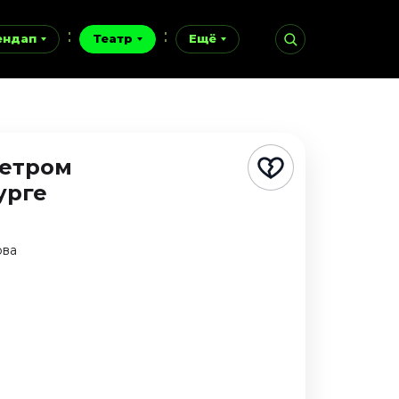
ендап
Театр
Ещё
етром
урге
ова