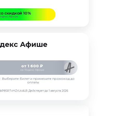
со скидкой 10%
Яндекс Афише
Яндекс Афише
от 1 600 ₽
на Яндекс Афише
г. Выберите билет и примените промокод до
оплаты
d7vbP8SRTvHZrUcdLB
Действует до 1 августа 2026