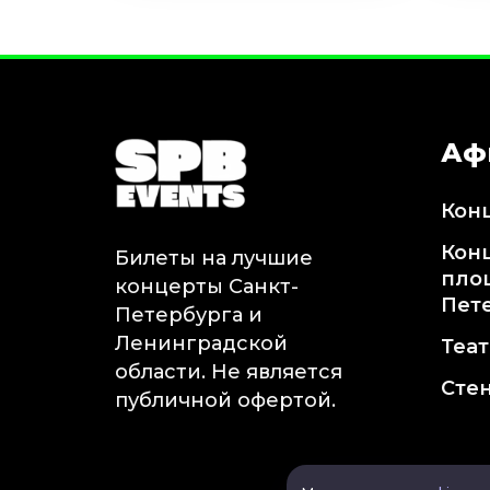
Аф
Кон
Кон
Билеты на лучшие
пло
концерты Санкт-
Пет
Петербурга и
Ленинградской
Теа
области. Не является
Сте
публичной офертой.