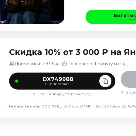
Билеты 
на 
Скидка 10% от 3 000 ₽ на 
Применили: 1 939 раз
Проверено: 1 минуту назад
DX749988
Скопировать
2 ша
1 шаг. Скопируйте промокод
Реклама. Реклама. ООО "ЯНДЕКС МУЗЫКА", ИНН: 9705121040 erid: 25H8