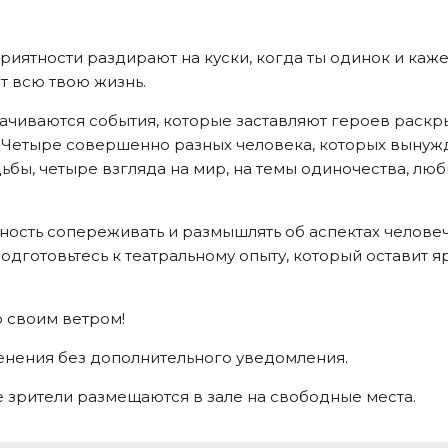
приятности раздирают на куски, когда ты одинок и каже
т всю твою жизнь.
рачиваются события, которые заставляют героев раск
 Четыре совершенно разных человека, которых вынужд
бы, четыре взгляда на мир, на темы одиночества, люб
ость сопереживать и размышлять об аспектах человече
готовьтесь к театральному опыту, который оставит яр
 своим ветром!
енения без дополнительного уведомления.
 зрители размещаются в зале на свободные места.