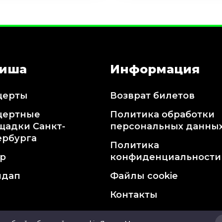
иша
Информация
церты
Возврат билетов
цертные
Политика обработки
щадки Санкт-
персональных данны
ербурга
Политика
тр
конфиденциальности
ндап
Файлы cookie
Контакты