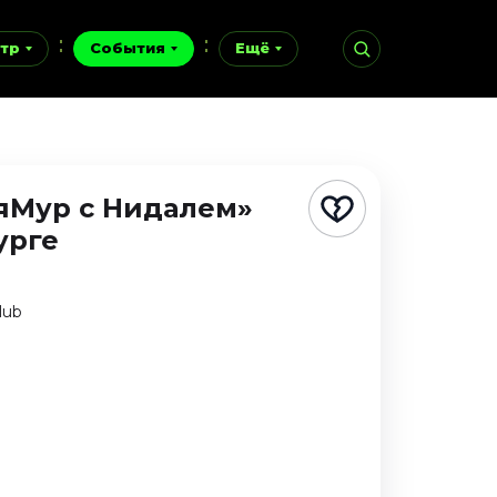
тр
События
Ещё
яМур с Нидалем»
урге
lub