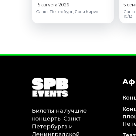
15 августа 2026
5 сен
Санкт-Петербург, Яани Кирик
Санкт
10/12
Аф
Кон
Кон
Билеты на лучшие
пло
концерты Санкт-
Пет
Петербурга и
Ленинградской
Теа