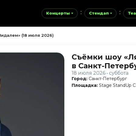
Концерты
Стендап
Теа
идалем» (18 июля 2026)
Съёмки шоу «Л
в Санкт-Петерб
18 июля 2026 • суббота
Город:
Санкт-Петербург
Площадка:
Stage StandUp C