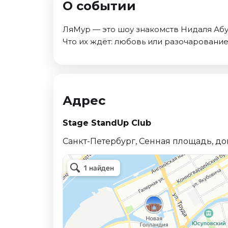
О событии
Ноябрь 2026
Декабрь 2026
ЛяМур — это шоу знакомств Нидаля Абу 
Спорт
Что их ждёт: любовь или разочаровани
Август 2026
Сентябрь 2026
Декабрь 2026
Адрес
События
Август 2026
Stage StandUp Club
Сентябрь 2026
Санкт-Петербург, Сенная площадь, до
Октябрь 2026
Ноябрь 2026
Декабрь 2026
Январь 2027
Площадки