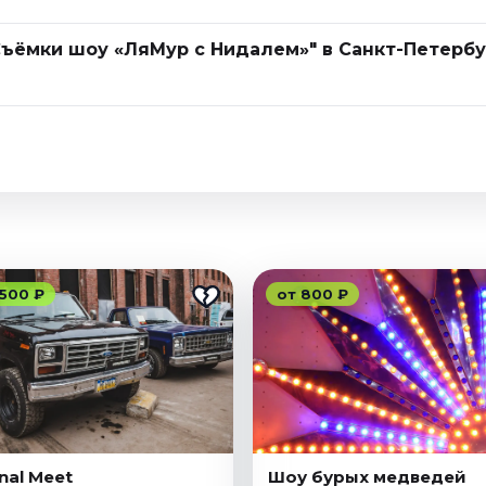
Съёмки шоу «ЛяМур с Нидалем»" в Санкт-Петербу
 500 ₽
от 800 ₽
inal Meet
Шоу бурых медведей