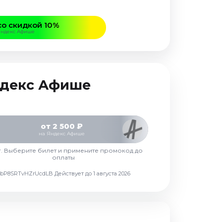
со скидкой 10%
Яндекс Афише
Яндекс Афише
от 2 500 ₽
на Яндекс Афише
г. Выберите билет и примените промокод до
оплаты
d7vbP8SRTvHZrUcdLB
Действует до 1 августа 2026