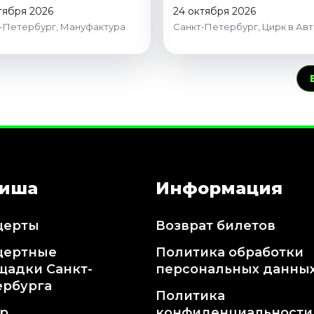
тября 2026
24 октября 2026
-Петербург, Мануфактура
Санкт-Петербург, Цирк в Ав
иша
Информация
церты
Возврат билетов
цертные
Политика обработки
щадки Санкт-
персональных данны
ербурга
Политика
тр
конфиденциальности