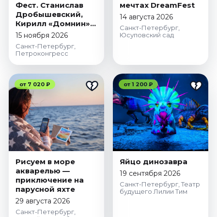
Фест. Станислав
мечтах DreamFest
Дробышевский,
14 августа 2026
Кирилл «Домнин»
Санкт-Петербург,
Буренок, Алексей
15 ноября 2026
Юсуповский сад
Водовозов
Санкт-Петербург,
Петроконгресс
от 7 020 ₽
от 1 200 ₽
Рисуем в море
Яйцо динозавра
акварелью —
19 сентября 2026
приключение на
Санкт-Петербург, Театр
парусной яхте
будущего Лилии Тим
29 августа 2026
Санкт-Петербург,