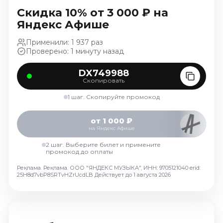
Ноябрь 2026
Скидка 10% от 3 000 ₽ на
Декабрь 2026
Яндекс Афише
Спорт
Применили: 1 937 раз
Проверено: 1 минуту назад
Август 2026
Сентябрь 2026
DX749988
Скопировать
Декабрь 2026
1 шаг. Скопируйте промокод
События
Август 2026
от 1 000 ₽
на Яндекс Афише
Сентябрь 2026
Октябрь 2026
2 шаг. Выберите билет и примените
промокод до оплаты
Ноябрь 2026
Реклама. Реклама. ООО "ЯНДЕКС МУЗЫКА", ИНН: 9705121040 erid:
Декабрь 2026
25H8d7vbP8SRTvHZrUcdLB
Действует до 1 августа 2026
Январь 2027
Площадки