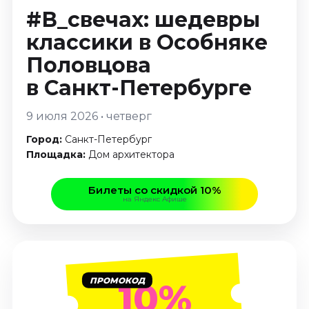
Январь 2027
#В_свечах: шедевры
Стендап
классики в Особняке
Август 2026
Половцова
Сентябрь 2026
в Санкт-Петербурге
Октябрь 2026
Ноябрь 2026
9 июля 2026 • четверг
Декабрь 2026
Город:
Санкт-Петербург
Выставки
Площадка:
Дом архитектора
Август 2026
Билеты со скидкой 10%
Декабрь 2026
на Яндекс Афише
Январь 2027
Экскурсии
Август 2026
ПРОМОКОД
Сентябрь 2026
10%
Октябрь 2026