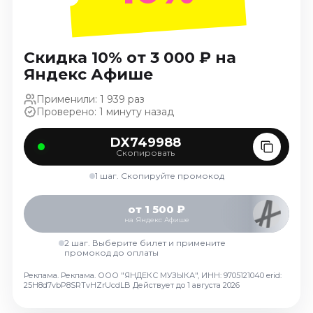
Ноябрь 2026
Декабрь 2026
Спорт
Скидка 10% от 3 000 ₽ на
Яндекс Афише
Август 2026
Сентябрь 2026
Применили: 1 939 раз
Проверено: 1 минуту назад
Декабрь 2026
События
DX749988
Скопировать
Август 2026
1 шаг. Скопируйте промокод
Сентябрь 2026
Октябрь 2026
от 1 500 ₽
Ноябрь 2026
на Яндекс Афише
Декабрь 2026
2 шаг. Выберите билет и примените
промокод до оплаты
Январь 2027
Реклама. Реклама. ООО "ЯНДЕКС МУЗЫКА", ИНН: 9705121040 erid:
25H8d7vbP8SRTvHZrUcdLB
Действует до 1 августа 2026
Площадки