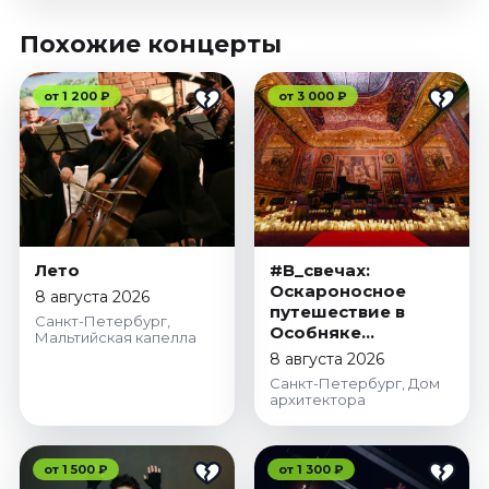
Похожие концерты
от 1 200 ₽
от 3 000 ₽
Лето
#В_свечах:
Оскароносное
8 августа 2026
путешествие в
Санкт-Петербург,
Особняке
Мальтийская капелла
Половцова
8 августа 2026
Санкт-Петербург, Дом
архитектора
от 1 500 ₽
от 1 300 ₽