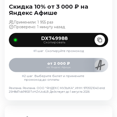
Ноябрь 2026
Скидка 10% от 3 000 ₽ на
Декабрь 2026
Яндекс Афише
Спорт
Применили: 1 955 раз
Проверено: 1 минуту назад
Август 2026
Сентябрь 2026
DX749988
Скопировать
Декабрь 2026
1 шаг. Скопируйте промокод
События
Август 2026
от 2 000 ₽
на Яндекс Афише
Сентябрь 2026
Октябрь 2026
2 шаг. Выберите билет и примените
промокод до оплаты
Ноябрь 2026
Реклама. Реклама. ООО "ЯНДЕКС МУЗЫКА", ИНН: 9705121040 erid:
Декабрь 2026
25H8d7vbP8SRTvHZrUcdLB
Действует до 1 августа 2026
Январь 2027
Площадки