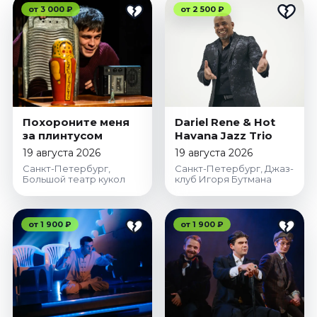
Январь 2027
от 3 000 ₽
от 2 500 ₽
Стендап
Август 2026
Сентябрь 2026
Октябрь 2026
Ноябрь 2026
Похороните меня
Dariel Rene & Hot
Декабрь 2026
за плинтусом
Havana Jazz Trio
19 августа 2026
19 августа 2026
Выставки
Санкт-Петербург,
Санкт-Петербург, Джаз-
Большой театр кукол
клуб Игоря Бутмана
Август 2026
Декабрь 2026
Январь 2027
от 1 900 ₽
от 1 900 ₽
Экскурсии
Август 2026
Сентябрь 2026
Октябрь 2026