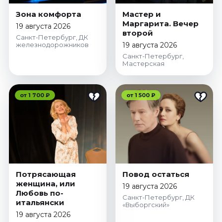
Ноябрь 2026
Зона комфорта
Мастер и
Декабрь 2026
Маргарита. Вечер
19 августа 2026
второй
Спорт
Санкт-Петербург, ДК
железнодорожников
19 августа 2026
Август 2026
Санкт-Петербург,
Мастерская
Сентябрь 2026
Декабрь 2026
от 1 700 ₽
от 1 500 ₽
События
Август 2026
Сентябрь 2026
Октябрь 2026
Ноябрь 2026
Декабрь 2026
Потрясающая
Повод остаться
Январь 2027
женщина, или
19 августа 2026
Любовь по-
Санкт-Петербург, ДК
итальянски
«Выборгский»
Площадки
19 августа 2026