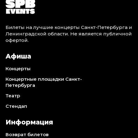
Ноябрь 2026
Декабрь 2026
Спорт
Билеты на лучшие концерты Санкт-Петербурга и
Ленинградской области. Не является публичной
Август 2026
офертой.
Сентябрь 2026
Декабрь 2026
Афиша
События
Концерты
Август 2026
Концертные площадки Санкт-
Сентябрь 2026
Петербурга
Октябрь 2026
Театр
Ноябрь 2026
Декабрь 2026
Стендап
Январь 2027
Информация
Площадки
Возврат билетов