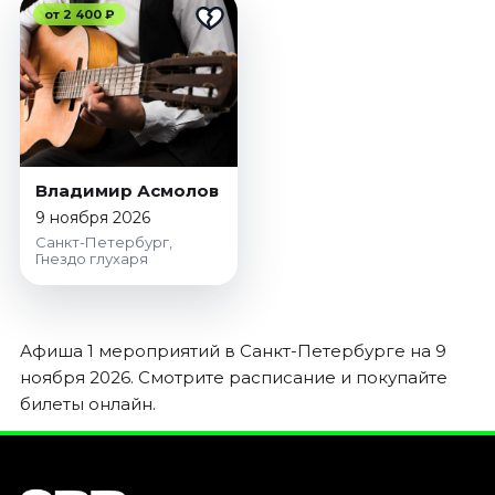
Январь 2027
от 2 400 ₽
Стендап
Август 2026
Сентябрь 2026
Октябрь 2026
Ноябрь 2026
Владимир Асмолов
Декабрь 2026
9 ноября 2026
Санкт-Петербург,
Выставки
Гнездо глухаря
Август 2026
Декабрь 2026
Январь 2027
Афиша 1 мероприятий в Санкт-Петербурге на 9
ноября 2026. Смотрите расписание и покупайте
Экскурсии
билеты онлайн.
Август 2026
Сентябрь 2026
Октябрь 2026