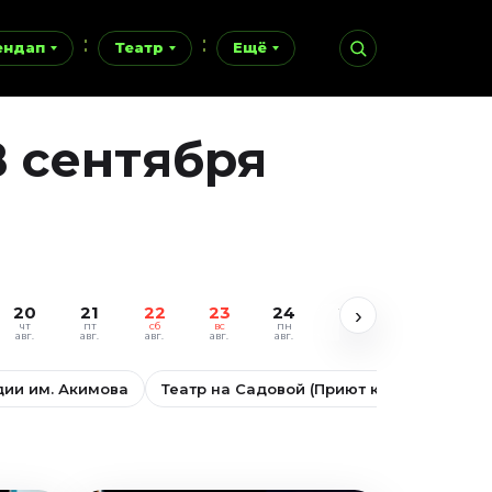
ендап
Театр
Ещё
8 сентября
20
21
22
23
24
25
26
27
›
чт
пт
сб
вс
пн
вт
ср
чт
авг.
авг.
авг.
авг.
авг.
авг.
авг.
авг.
дии им. Акимова
Театр на Садовой (Приют комедианта)