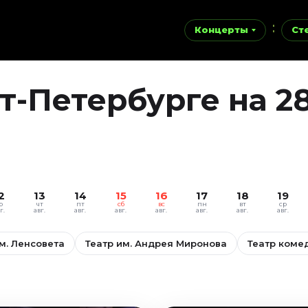
Концерты
Ст
т-Петербурге на 2
2
13
14
15
16
17
18
19
р
чт
пт
сб
вс
пн
вт
ср
г.
авг.
авг.
авг.
авг.
авг.
авг.
авг.
м. Ленсовета
Театр им. Андрея Миронова
Театр коме