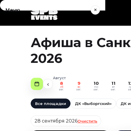
×
Меню
Концерты
Август 2026
Афиша в Санк
Сентябрь 2026
Октябрь 2026
2026
Ноябрь 2026
Декабрь 2026
Январь 2027
Август
8
9
10
11
1
‹
Театр
сб
вс
пн
вт
с
авг.
авг.
авг.
авг.
ав
Август 2026
Сентябрь 2026
Все площадки
ДК «Выборгский»
ДК и
Октябрь 2026
Ноябрь 2026
Дата
28 сентября 2026
Очистить
Декабрь 2026