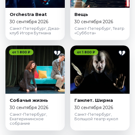
Ноябрь 2026
Декабрь 2026
Orchestra Beat
Вещь
30 сентября 2026
30 сентября 2026
Спорт
Санкт-Петербург, Джаз-
Санкт-Петербург, Театр
клуб Игоря Бутмана
«Суббота»
Август 2026
Сентябрь 2026
Декабрь 2026
от 1 800 ₽
от 1 800 ₽
События
Август 2026
Сентябрь 2026
Октябрь 2026
Ноябрь 2026
Собачья жизнь
Гамлет. Ширма
Декабрь 2026
30 сентября 2026
30 сентября 2026
Январь 2027
Санкт-Петербург,
Санкт-Петербург,
Екатерининское
Большой театр кукол
собрание
Площадки