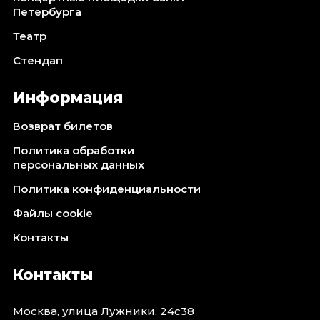
Ноябрь 2026
Петербурга
Декабрь 2026
Театр
Спорт
Стендап
Август 2026
Информация
Сентябрь 2026
Декабрь 2026
Возврат билетов
События
Политика обработки
персональных данных
Август 2026
Сентябрь 2026
Политика конфиденциальности
Октябрь 2026
Файлы cookie
Ноябрь 2026
Контакты
Декабрь 2026
Январь 2027
Контакты
Площадки
Москва, улица Лужники, 24с38